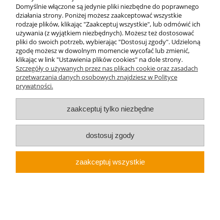
Domyślnie włączone są jedynie pliki niezbędne do poprawnego
działania strony. Poniżej możesz zaakceptować wszystkie
rodzaje plików, klikając "Zaakceptuj wszystkie", lub odmówić ich
używania (z wyjątkiem niezbędnych). Możesz też dostosować
O nas
pliki do swoich potrzeb, wybierając "Dostosuj zgody". Udzieloną
zgodę możesz w dowolnym momencie wycofać lub zmienić,
klikając w link "Ustawienia plików cookies" na dole strony.
Obsługa klienta
Szczegóły o używanych przez nas plikach cookie oraz zasadach
przetwarzania danych osobowych znajdziesz w Polityce
prywatności.
Pomoc
zaakceptuj tylko niezbędne
Moje konto
dostosuj zgody
pokaż pełną wersję strony
Sklep internetowy Shoper.pl
zaakceptuj wszystkie