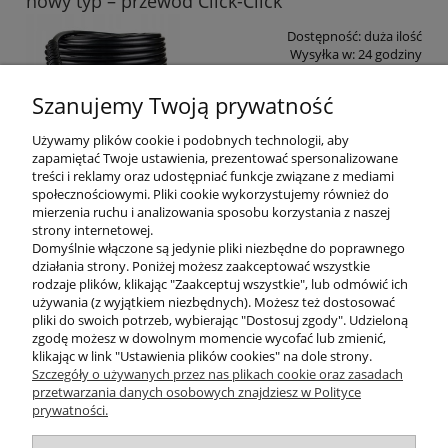
nowy typ – przewód Click-Click
Dostępność:
duża ilość
Wysyłka w:
24 godziny
110,00 zł
Szanujemy Twoją prywatność
Używamy plików cookie i podobnych technologii, aby
do koszyka
zapamiętać Twoje ustawienia, prezentować spersonalizowane
treści i reklamy oraz udostępniać funkcje związane z mediami
społecznościowymi. Pliki cookie wykorzystujemy również do
«
1
2
3
4
»
mierzenia ruchu i analizowania sposobu korzystania z naszej
strony internetowej.
Domyślnie włączone są jedynie pliki niezbędne do poprawnego
działania strony. Poniżej możesz zaakceptować wszystkie
rodzaje plików, klikając "Zaakceptuj wszystkie", lub odmówić ich
używania (z wyjątkiem niezbędnych). Możesz też dostosować
pliki do swoich potrzeb, wybierając "Dostosuj zgody". Udzieloną
zgodę możesz w dowolnym momencie wycofać lub zmienić,
klikając w link "Ustawienia plików cookies" na dole strony.
Szczegóły o używanych przez nas plikach cookie oraz zasadach
przetwarzania danych osobowych znajdziesz w Polityce
prywatności.
O nas