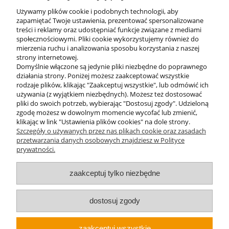
Używamy plików cookie i podobnych technologii, aby
zapamiętać Twoje ustawienia, prezentować spersonalizowane
do koszyka
treści i reklamy oraz udostępniać funkcje związane z mediami
społecznościowymi. Pliki cookie wykorzystujemy również do
mierzenia ruchu i analizowania sposobu korzystania z naszej
strony internetowej.
Domyślnie włączone są jedynie pliki niezbędne do poprawnego
działania strony. Poniżej możesz zaakceptować wszystkie
rodzaje plików, klikając "Zaakceptuj wszystkie", lub odmówić ich
używania (z wyjątkiem niezbędnych). Możesz też dostosować
pliki do swoich potrzeb, wybierając "Dostosuj zgody". Udzieloną
zgodę możesz w dowolnym momencie wycofać lub zmienić,
klikając w link "Ustawienia plików cookies" na dole strony.
Szczegóły o używanych przez nas plikach cookie oraz zasadach
przetwarzania danych osobowych znajdziesz w Polityce
prywatności.
O nas
zaakceptuj tylko niezbędne
Obsługa klienta
dostosuj zgody
Pomoc
zaakceptuj wszystkie