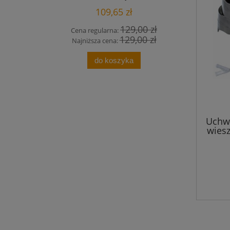
M22 Click
109,65 zł
129,00 zł
Cena regularna:
Cena
129,00 zł
Najniższa cena:
Najn
do koszyka
Uchwy
wiesz