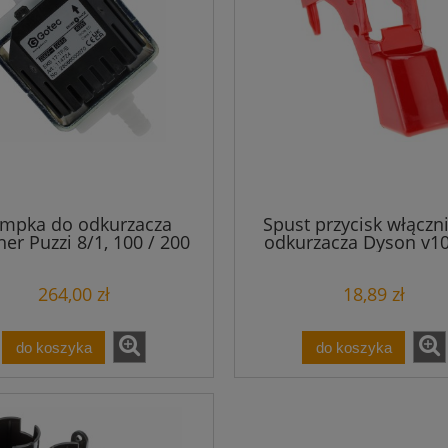
mpka do odkurzacza
Spust przycisk włączn
er Puzzi 8/1, 100 / 200
odkurzacza Dyson v10
264,00 zł
18,89 zł
do koszyka
do koszyka
 do Karcher HD HDS
Wąż 5m do Karcher HD HDS 
 bar 155°C TR22 Easy
250 bar 155°C TR22 Easy Lo
 Force Przedłużka
Force przedłużka