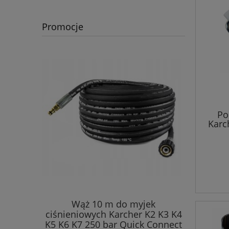
Promocje
Po
Karch
Wąż 10 m do myjek
Wąż 30m
ciśnieniowych Karcher K2 K3 K4
DN6 400
K5 K6 K7 250 bar Quick Connect
Lock