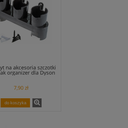
399,20 zł
207,20 zł
499,00 zł
259,00 zł
 regularna:
Cena regularna:
499,00 zł
259,00 zł
iższa cena:
Najniższa cena:
do koszyka
do koszyka
t na akcesoria szczotki
ak organizer dla Dyson
V7 V8 V10 V11 V15
7,90 zł
do koszyka