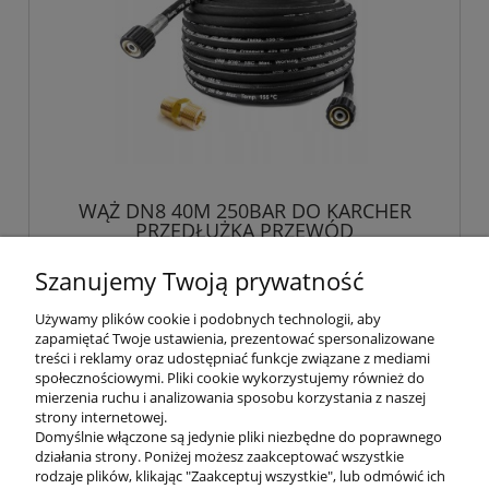
WĄŻ DN8 40M 250BAR DO KARCHER
PRZEDŁUŻKA PRZEWÓD
Szanujemy Twoją prywatność
409,00 zł
Używamy plików cookie i podobnych technologii, aby
zapamiętać Twoje ustawienia, prezentować spersonalizowane
do koszyka
treści i reklamy oraz udostępniać funkcje związane z mediami
społecznościowymi. Pliki cookie wykorzystujemy również do
mierzenia ruchu i analizowania sposobu korzystania z naszej
strony internetowej.
Domyślnie włączone są jedynie pliki niezbędne do poprawnego
działania strony. Poniżej możesz zaakceptować wszystkie
rodzaje plików, klikając "Zaakceptuj wszystkie", lub odmówić ich