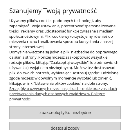
Szanujemy Twoją prywatność
Używamy plików cookie i podobnych technologii, aby
zapamiętać Twoje ustawienia, prezentować spersonalizowane
treści i reklamy oraz udostępniać funkcje związane z mediami
wyślij
społecznościowymi. Pliki cookie wykorzystujemy również do
mierzenia ruchu i analizowania sposobu korzystania z naszej
strony internetowej.
Domyślnie włączone są jedynie pliki niezbędne do poprawnego
działania strony. Poniżej możesz zaakceptować wszystkie
rodzaje plików, klikając "Zaakceptuj wszystkie", lub odmówić ich
używania (z wyjątkiem niezbędnych). Możesz też dostosować
pliki do swoich potrzeb, wybierając "Dostosuj zgody". Udzieloną
zgodę możesz w dowolnym momencie wycofać lub zmienić,
klikając w link "Ustawienia plików cookies" na dole strony.
Szczegóły o używanych przez nas plikach cookie oraz zasadach
przetwarzania danych osobowych znajdziesz w Polityce
prywatności.
O nas
zaakceptuj tylko niezbędne
Obsługa klienta
dostosuj zgody