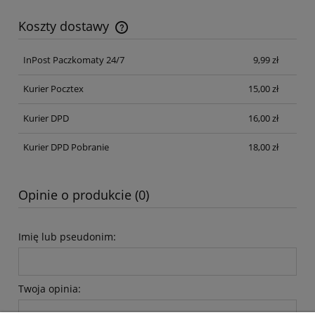
Koszty dostawy
Cena nie zawiera ewentualnych kosztów płatności
InPost Paczkomaty 24/7
9,99 zł
Kurier Pocztex
15,00 zł
Kurier DPD
16,00 zł
Kurier DPD Pobranie
18,00 zł
Opinie o produkcie (0)
Imię lub pseudonim:
Twoja opinia: